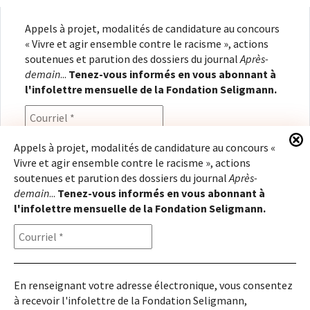
Appels à projet, modalités de candidature au concours
« Vivre et agir ensemble contre le racisme », actions
soutenues et parution des dossiers du journal
Après-
demain
...
Tenez-vous informés en vous abonnant à
l'infolettre mensuelle de la Fondation Seligmann.
Appels à projet, modalités de candidature au concours «
Vivre et agir ensemble contre le racisme », actions
En renseignant votre adresse électronique, vous
soutenues et parution des dossiers du journal
Après-
consentez à recevoir l'infolettre de la Fondation
demain
...
Tenez-vous informés en vous abonnant à
Seligmann, conformément à notre
politique de
l'infolettre mensuelle de la Fondation Seligmann.
confidentialité
. Il vous sera possible de vous
désabonner à tout moment.
En renseignant votre adresse électronique, vous consentez
à recevoir l'infolettre de la Fondation Seligmann,
Copyright © 2026
Fondation Seligmann
|
Mentions légales
|
Crédits