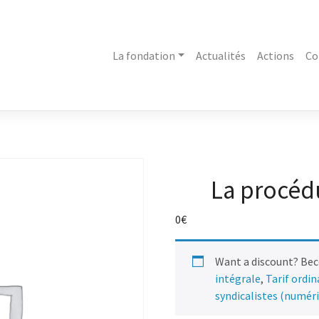
La fondation
Actualités
Actions
Co
La procédu
0
€
Want a discount? Be
intégrale
,
Tarif ordi
syndicalistes (numér