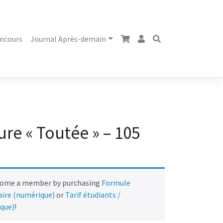
ncours
Journal Après-demain
re « Toutée » – 105
come a member by purchasing
Formule
naire (numérique)
or
Tarif étudiants /
ique)
!