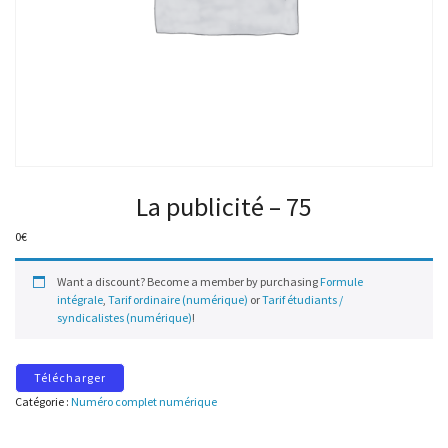
La publicité – 75
0
€
Want a discount? Become a member by purchasing
Formule
intégrale
,
Tarif ordinaire (numérique)
or
Tarif étudiants /
syndicalistes (numérique)
!
Télécharger
Catégorie :
Numéro complet numérique