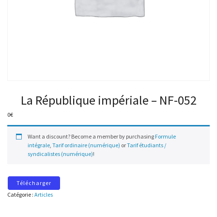
La République impériale – NF-052
0
€
Want a discount? Become a member by purchasing
Formule
intégrale
,
Tarif ordinaire (numérique)
or
Tarif étudiants /
syndicalistes (numérique)
!
Télécharger
Catégorie :
Articles