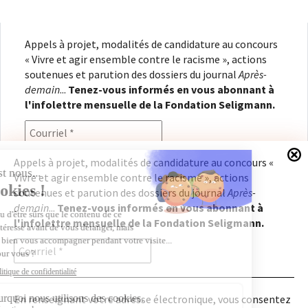
Appels à projet, modalités de candidature au concours
« Vivre et agir ensemble contre le racisme », actions
soutenues et parution des dossiers du journal
Après-
demain
...
Tenez-vous informés en vous abonnant à
l'infolettre mensuelle de la Fondation Seligmann.
Appels à projet, modalités de candidature au concours «
Vivre et agir ensemble contre le racisme », actions
En renseignant votre adresse électronique, vous
soutenues et parution des dossiers du journal
Après-
consentez à recevoir l'infolettre de la Fondation
demain
...
Tenez-vous informés en vous abonnant à
Seligmann, conformément à notre
politique de
l'infolettre mensuelle de la Fondation Seligmann.
confidentialité
. Il vous sera possible de vous
désabonner à tout moment.
En renseignant votre adresse électronique, vous consentez