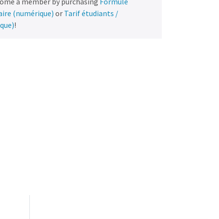
come a member by purchasing
Formule
naire (numérique)
or
Tarif étudiants /
ique)
!