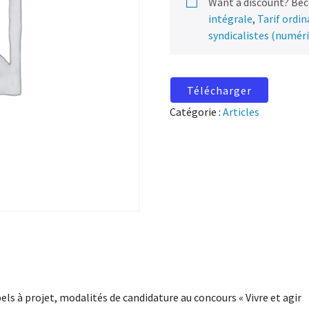
Want a discount? Be
intégrale
,
Tarif ordi
syndicalistes (numér
Télécharger
Catégorie :
Articles
els à projet, modalités de candidature au concours « Vivre et agir