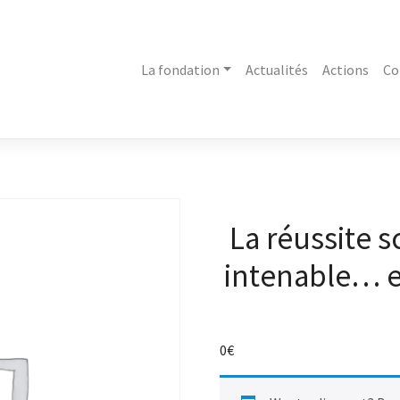
La fondation
Actualités
Actions
Co
La réussite s
intenable… et
0
€