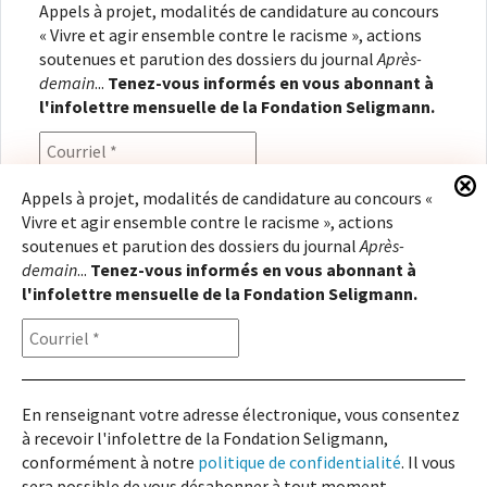
Appels à projet, modalités de candidature au concours
« Vivre et agir ensemble contre le racisme », actions
soutenues et parution des dossiers du journal
Après-
demain
...
Tenez-vous informés en vous abonnant à
l'infolettre mensuelle de la Fondation Seligmann.
Appels à projet, modalités de candidature au concours «
Vivre et agir ensemble contre le racisme », actions
En renseignant votre adresse électronique, vous
soutenues et parution des dossiers du journal
Après-
consentez à recevoir l'infolettre de la Fondation
demain
...
Tenez-vous informés en vous abonnant à
Seligmann, conformément à notre
politique de
l'infolettre mensuelle de la Fondation Seligmann.
confidentialité
. Il vous sera possible de vous
désabonner à tout moment.
En renseignant votre adresse électronique, vous consentez
à recevoir l'infolettre de la Fondation Seligmann,
Copyright © 2026
Fondation Seligmann
|
Mentions légales
|
Crédits
Fondation Seligmann
conformément à notre
politique de confidentialité
. Il vous
Journal Après-demain
sera possible de vous désabonner à tout moment.