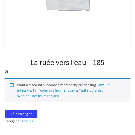
La ruée vers l’eau – 185
0
€
Want a discount? Become a member by purchasing
Formule
intégrale
,
Tarif ordinaire (numérique)
or
Tarif étudiants /
syndicalistes (numérique)
!
Télécharger
Catégorie :
Articles