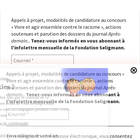
Appels à projet, modalités de candidature au concours
« Vivre et agir ensemble contre le racisme », actions
soutenues et parution des dossiers du journal
Après-
demain
...
Tenez-vous informés en vous abonnant à
l'infolettre mensuelle de la Fondation Seligmann.
Appels à projet, modalités de candidature au concours «
Vivre et agir ensemble contre le racisme », actions
En renseignant votre adresse électronique, vous
soutenues et parution des dossiers du journal
Après-
consentez à recevoir l'infolettre de la Fondation
demain
...
Tenez-vous informés en vous abonnant à
Seligmann, conformément à notre
politique de
l'infolettre mensuelle de la Fondation Seligmann.
confidentialité
. Il vous sera possible de vous
désabonner à tout moment.
En renseignant votre adresse électronique, vous consentez