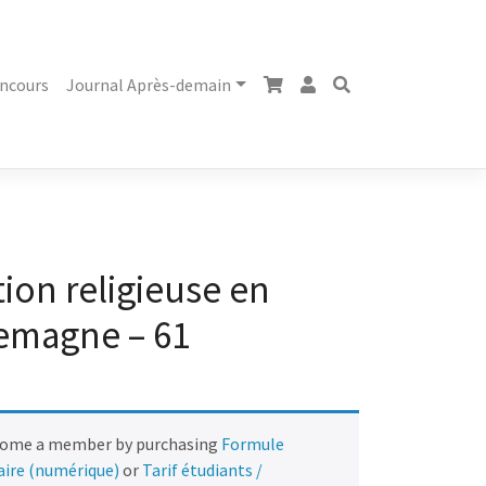
ncours
Journal Après-demain
tion religieuse en
lemagne – 61
come a member by purchasing
Formule
naire (numérique)
or
Tarif étudiants /