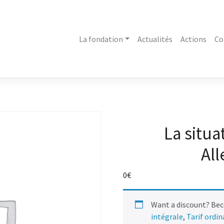
La fondation
Actualités
Actions
Co
La situa
Al
0
€
Want a discount? Be
intégrale
,
Tarif ordi