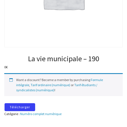
La vie municipale – 190
0
€
Want a discount? Become a member by purchasing
Formule
intégrale
,
Tarif ordinaire (numérique)
or
Tarif étudiants /
syndicalistes (numérique)
!
Télécharger
Catégorie :
Numéro complet numérique