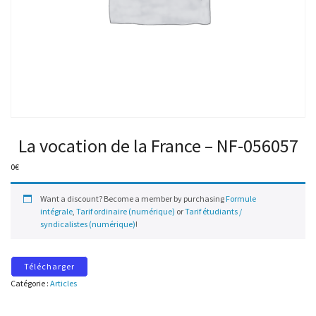
La vocation de la France – NF-056057
0
€
Want a discount? Become a member by purchasing
Formule
intégrale
,
Tarif ordinaire (numérique)
or
Tarif étudiants /
syndicalistes (numérique)
!
Télécharger
Catégorie :
Articles