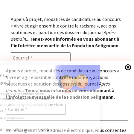
Appels à projet, modalités de candidature au concours
« Vivre et agir ensemble contre le racisme », actions
soutenues et parution des dossiers du journal
Après-
demain
...
Tenez-vous informés en vous abonnant à
l'infolettre mensuelle de la Fondation Seligmann.
Appels à projet, modalités de candidature au concours «
Vivre et agir ensemble contre le racisme », actions
En renseignant votre adresse électronique, vous
soutenues et parution des dossiers du journal
Après-
consentez à recevoir l'infolettre de la Fondation
demain
...
Tenez-vous informés en vous abonnant à
Seligmann, conformément à notre
politique de
l'infolettre mensuelle de la Fondation Seligmann.
confidentialité
. Il vous sera possible de vous
désabonner à tout moment.
En renseignant votre adresse électronique, vous consentez