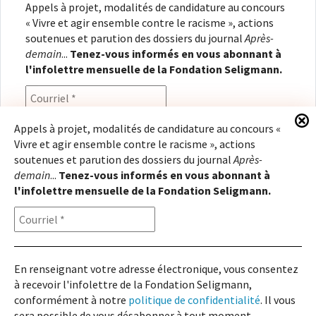
Appels à projet, modalités de candidature au concours
« Vivre et agir ensemble contre le racisme », actions
soutenues et parution des dossiers du journal
Après-
demain
...
Tenez-vous informés en vous abonnant à
l'infolettre mensuelle de la Fondation Seligmann.
Appels à projet, modalités de candidature au concours «
Vivre et agir ensemble contre le racisme », actions
En renseignant votre adresse électronique, vous
soutenues et parution des dossiers du journal
Après-
consentez à recevoir l'infolettre de la Fondation
demain
...
Tenez-vous informés en vous abonnant à
Seligmann, conformément à notre
politique de
l'infolettre mensuelle de la Fondation Seligmann.
confidentialité
. Il vous sera possible de vous
désabonner à tout moment.
En renseignant votre adresse électronique, vous consentez
à recevoir l'infolettre de la Fondation Seligmann,
Copyright © 2026
Fondation Seligmann
|
Mentions légales
|
Crédits
Fondation Seligmann
conformément à notre
politique de confidentialité
. Il vous
Journal Après-demain
sera possible de vous désabonner à tout moment.