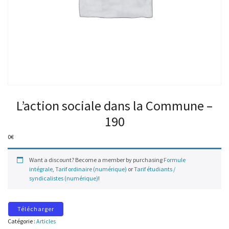
L’action sociale dans la Commune –
190
0
€
Want a discount? Become a member by purchasing
Formule
intégrale
,
Tarif ordinaire (numérique)
or
Tarif étudiants /
syndicalistes (numérique)
!
Télécharger
Catégorie :
Articles