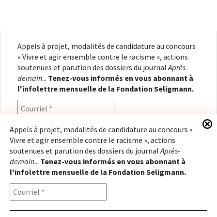
Appels à projet, modalités de candidature au concours
« Vivre et agir ensemble contre le racisme », actions
soutenues et parution des dossiers du journal
Après-
demain
...
Tenez-vous informés en vous abonnant à
l'infolettre mensuelle de la Fondation Seligmann.
Appels à projet, modalités de candidature au concours «
Vivre et agir ensemble contre le racisme », actions
En renseignant votre adresse électronique, vous
soutenues et parution des dossiers du journal
Après-
consentez à recevoir l'infolettre de la Fondation
demain
...
Tenez-vous informés en vous abonnant à
Seligmann, conformément à notre
politique de
l'infolettre mensuelle de la Fondation Seligmann.
confidentialité
. Il vous sera possible de vous
désabonner à tout moment.