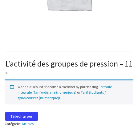
L’activité des groupes de pression – 11
0
€
Want a discount? Become a member by purchasing
Formule
intégrale
,
Tarif ordinaire (numérique)
or
Tarif étudiants /
syndicalistes (numérique)
!
Télécharger
Catégorie :
Articles