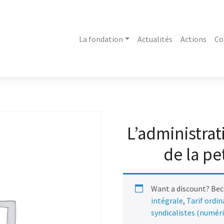
La fondation
Actualités
Actions
Co
L’administrat
de la pe
Want a discount? Be
intégrale
,
Tarif ordi
syndicalistes (numér