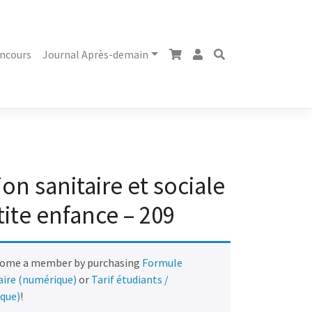
ncours
Journal Après-demain
ion sanitaire et sociale
tite enfance – 209
come a member by purchasing
Formule
naire (numérique)
or
Tarif étudiants /
ique)
!