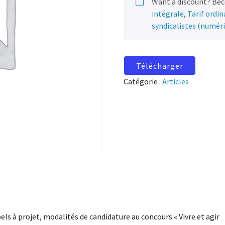
Want a discount? Be
intégrale
,
Tarif ordi
syndicalistes (numér
Télécharger
Catégorie :
Articles
els à projet, modalités de candidature au concours « Vivre et agir