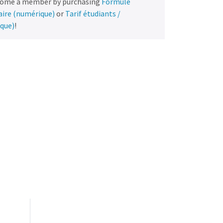
come a member by purchasing
Formule
naire (numérique)
or
Tarif étudiants /
ique)
!