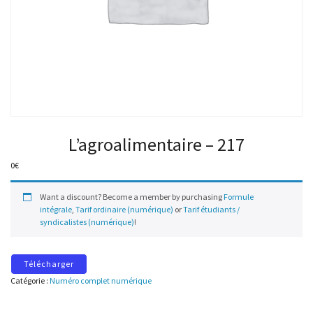
L’agroalimentaire – 217
0
€
Want a discount? Become a member by purchasing
Formule
intégrale
,
Tarif ordinaire (numérique)
or
Tarif étudiants /
syndicalistes (numérique)
!
Télécharger
Catégorie :
Numéro complet numérique