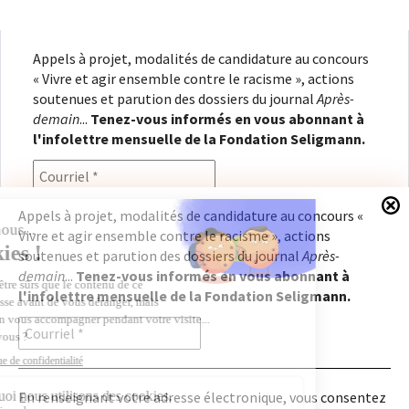
Appels à projet, modalités de candidature au concours
« Vivre et agir ensemble contre le racisme », actions
soutenues et parution des dossiers du journal
Après-
demain
...
Tenez-vous informés en vous abonnant à
l'infolettre mensuelle de la Fondation Seligmann.
Appels à projet, modalités de candidature au concours «
Vivre et agir ensemble contre le racisme », actions
En renseignant votre adresse électronique, vous
soutenues et parution des dossiers du journal
Après-
consentez à recevoir l'infolettre de la Fondation
demain
...
Tenez-vous informés en vous abonnant à
Seligmann, conformément à notre
politique de
l'infolettre mensuelle de la Fondation Seligmann.
confidentialité
. Il vous sera possible de vous
désabonner à tout moment.
En renseignant votre adresse électronique, vous consentez