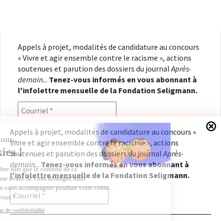
Appels à projet, modalités de candidature au concours
« Vivre et agir ensemble contre le racisme », actions
soutenues et parution des dossiers du journal
Après-
demain
...
Tenez-vous informés en vous abonnant à
l'infolettre mensuelle de la Fondation Seligmann.
Appels à projet, modalités de candidature au concours «
Vivre et agir ensemble contre le racisme », actions
En renseignant votre adresse électronique, vous
soutenues et parution des dossiers du journal
Après-
consentez à recevoir l'infolettre de la Fondation
demain
...
Tenez-vous informés en vous abonnant à
Seligmann, conformément à notre
politique de
l'infolettre mensuelle de la Fondation Seligmann.
confidentialité
. Il vous sera possible de vous
désabonner à tout moment.