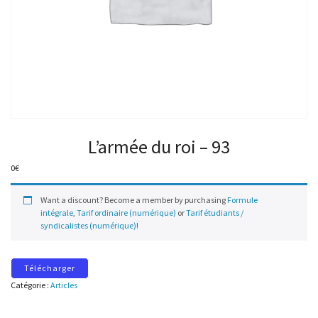
L’armée du roi – 93
0
€
Want a discount? Become a member by purchasing
Formule
intégrale
,
Tarif ordinaire (numérique)
or
Tarif étudiants /
syndicalistes (numérique)
!
Télécharger
Catégorie :
Articles