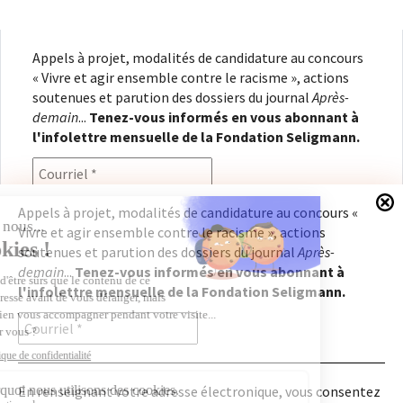
Appels à projet, modalités de candidature au concours
« Vivre et agir ensemble contre le racisme », actions
soutenues et parution des dossiers du journal
Après-
demain
...
Tenez-vous informés en vous abonnant à
l'infolettre mensuelle de la Fondation Seligmann.
Appels à projet, modalités de candidature au concours «
Vivre et agir ensemble contre le racisme », actions
En renseignant votre adresse électronique, vous
soutenues et parution des dossiers du journal
Après-
consentez à recevoir l'infolettre de la Fondation
demain
...
Tenez-vous informés en vous abonnant à
Seligmann, conformément à notre
politique de
l'infolettre mensuelle de la Fondation Seligmann.
confidentialité
. Il vous sera possible de vous
désabonner à tout moment.
En renseignant votre adresse électronique, vous consentez