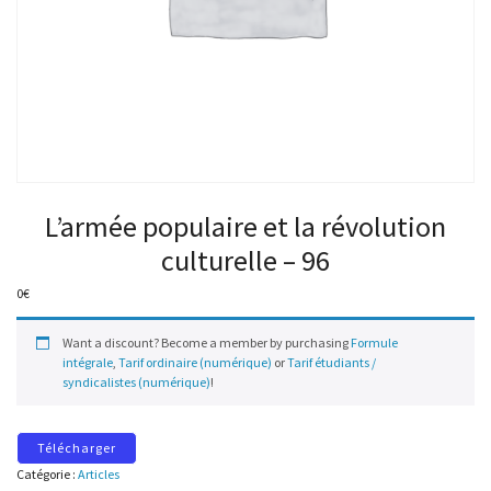
L’armée populaire et la révolution
culturelle – 96
0
€
Want a discount? Become a member by purchasing
Formule
intégrale
,
Tarif ordinaire (numérique)
or
Tarif étudiants /
syndicalistes (numérique)
!
Télécharger
Catégorie :
Articles