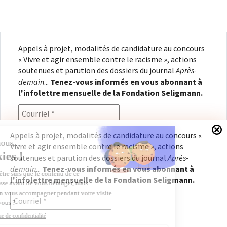
Appels à projet, modalités de candidature au concours
« Vivre et agir ensemble contre le racisme », actions
soutenues et parution des dossiers du journal
Après-
demain
...
Tenez-vous informés en vous abonnant à
l'infolettre mensuelle de la Fondation Seligmann.
Appels à projet, modalités de candidature au concours «
Vivre et agir ensemble contre le racisme », actions
En renseignant votre adresse électronique, vous
soutenues et parution des dossiers du journal
Après-
consentez à recevoir l'infolettre de la Fondation
demain
...
Tenez-vous informés en vous abonnant à
Seligmann, conformément à notre
politique de
l'infolettre mensuelle de la Fondation Seligmann.
confidentialité
. Il vous sera possible de vous
désabonner à tout moment.