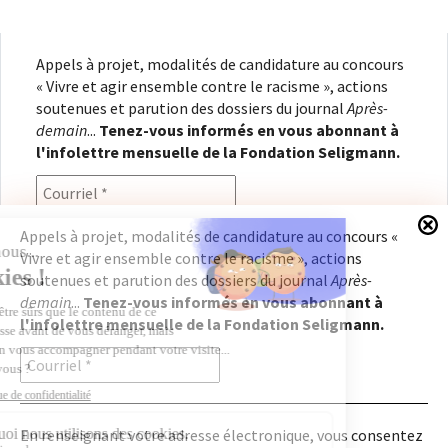
Appels à projet, modalités de candidature au concours
« Vivre et agir ensemble contre le racisme », actions
soutenues et parution des dossiers du journal
Après-
demain
...
Tenez-vous informés en vous abonnant à
l'infolettre mensuelle de la Fondation Seligmann.
Appels à projet, modalités de candidature au concours «
Vivre et agir ensemble contre le racisme », actions
En renseignant votre adresse électronique, vous
soutenues et parution des dossiers du journal
Après-
consentez à recevoir l'infolettre de la Fondation
demain
...
Tenez-vous informés en vous abonnant à
Seligmann, conformément à notre
politique de
l'infolettre mensuelle de la Fondation Seligmann.
confidentialité
. Il vous sera possible de vous
désabonner à tout moment.
En renseignant votre adresse électronique, vous consentez