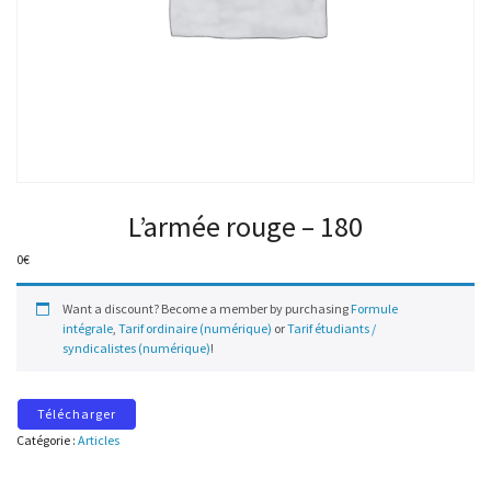
L’armée rouge – 180
0
€
Want a discount? Become a member by purchasing
Formule
intégrale
,
Tarif ordinaire (numérique)
or
Tarif étudiants /
syndicalistes (numérique)
!
Télécharger
Catégorie :
Articles