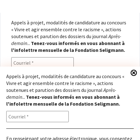
Appels à projet, modalités de candidature au concours
« Vivre et agir ensemble contre le racisme », actions
soutenues et parution des dossiers du journal
Après-
demain
...
Tenez-vous informés en vous abonnant à
l'infolettre mensuelle de la Fondation Seligmann.
Appels à projet, modalités de candidature au concours «
Vivre et agir ensemble contre le racisme », actions
En renseignant votre adresse électronique, vous
soutenues et parution des dossiers du journal
Après-
consentez à recevoir l'infolettre de la Fondation
demain
...
Tenez-vous informés en vous abonnant à
Seligmann, conformément à notre
politique de
l'infolettre mensuelle de la Fondation Seligmann.
confidentialité
. Il vous sera possible de vous
désabonner à tout moment.
En renseignant votre adresse électronique, vous consentez