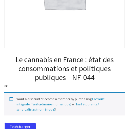
Le cannabis en France : état des
consommations et politiques
publiques – NF-044
0
€
Want a discount? Become a member by purchasing
Formule
intégrale
,
Tarif ordinaire (numérique)
or
Tarif étudiants /
syndicalistes (numérique)
!
Télécharger