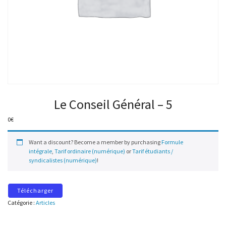
Le Conseil Général – 5
0
€
Want a discount? Become a member by purchasing
Formule
intégrale
,
Tarif ordinaire (numérique)
or
Tarif étudiants /
syndicalistes (numérique)
!
Télécharger
Catégorie :
Articles