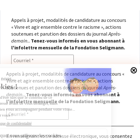
Appels à projet, modalités de candidature au concours
« Vivre et agir ensemble contre le racisme », actions
soutenues et parution des dossiers du journal
Après-
demain
...
Tenez-vous informés en vous abonnant à
l'infolettre mensuelle de la Fondation Seligmann.
Appels à projet, modalités de candidature au concours «
Vivre et agir ensemble contre le racisme », actions
En renseignant votre adresse électronique, vous
soutenues et parution des dossiers du journal
Après-
consentez à recevoir l'infolettre de la Fondation
demain
...
Tenez-vous informés en vous abonnant à
Seligmann, conformément à notre
politique de
l'infolettre mensuelle de la Fondation Seligmann.
confidentialité
. Il vous sera possible de vous
désabonner à tout moment.
En renseignant votre adresse électronique, vous consentez