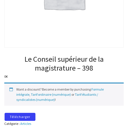
Le Conseil supérieur de la
magistrature – 398
0
€
Want a discount? Become a member by purchasing
Formule
intégrale
,
Tarif ordinaire (numérique)
or
Tarif étudiants /
syndicalistes (numérique)
!
Télécharger
Catégorie :
Articles