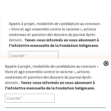
Appels à projet, modalités de candidature au concours
« Vivre et agir ensemble contre le racisme », actions
soutenues et parution des dossiers du journal
Après-
demain
...
Tenez-vous informés en vous abonnant à
l'infolettre mensuelle de la Fondation Seligmann.
Appels à projet, modalités de candidature au concours «
Vivre et agir ensemble contre le racisme », actions
En renseignant votre adresse électronique, vous
soutenues et parution des dossiers du journal
Après-
consentez à recevoir l'infolettre de la Fondation
demain
...
Tenez-vous informés en vous abonnant à
Seligmann, conformément à notre
politique de
l'infolettre mensuelle de la Fondation Seligmann.
confidentialité
. Il vous sera possible de vous
désabonner à tout moment.