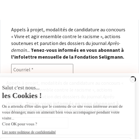
Appels à projet, modalités de candidature au concours
« Vivre et agir ensemble contre le racisme », actions
soutenues et parution des dossiers du journal
Après-
demain
...
Tenez-vous informés en vous abonnant à
l'infolettre mensuelle de la Fondation Seligmann.
Appels à projet, modalités de candidature au concours «
Vivre et agir ensemble contre le racisme », actions
En renseignant votre adresse électronique, vous
soutenues et parution des dossiers du journal
Après-
consentez à recevoir l'infolettre de la Fondation
demain
...
Tenez-vous informés en vous abonnant à
Seligmann, conformément à notre
politique de
l'infolettre mensuelle de la Fondation Seligmann.
confidentialité
. Il vous sera possible de vous
désabonner à tout moment.