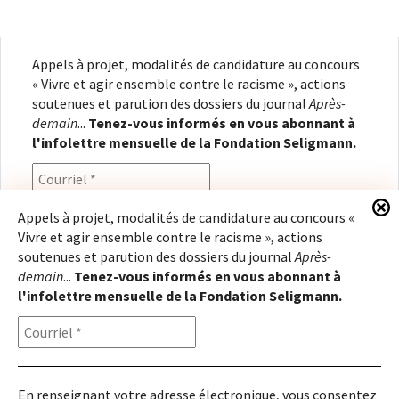
Appels à projet, modalités de candidature au concours
« Vivre et agir ensemble contre le racisme », actions
soutenues et parution des dossiers du journal
Après-
demain
...
Tenez-vous informés en vous abonnant à
l'infolettre mensuelle de la Fondation Seligmann.
Appels à projet, modalités de candidature au concours «
Vivre et agir ensemble contre le racisme », actions
En renseignant votre adresse électronique, vous
soutenues et parution des dossiers du journal
Après-
consentez à recevoir l'infolettre de la Fondation
demain
...
Tenez-vous informés en vous abonnant à
Seligmann, conformément à notre
politique de
l'infolettre mensuelle de la Fondation Seligmann.
confidentialité
. Il vous sera possible de vous
désabonner à tout moment.
En renseignant votre adresse électronique, vous consentez