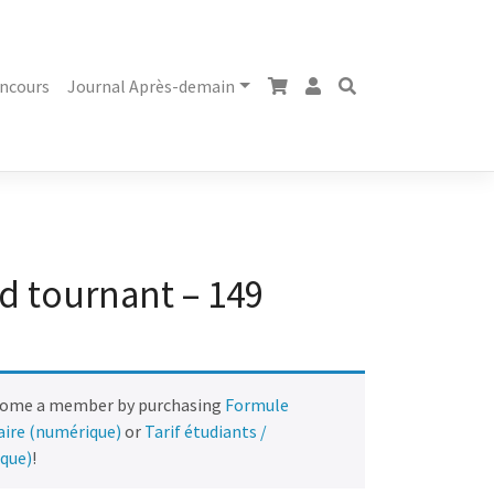
ncours
Journal Après-demain
d tournant – 149
come a member by purchasing
Formule
naire (numérique)
or
Tarif étudiants /
ique)
!