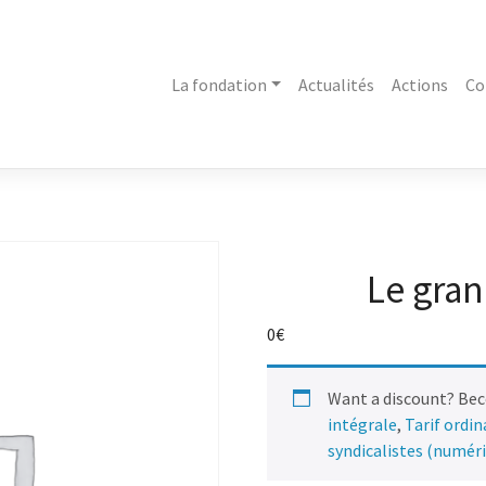
La fondation
Actualités
Actions
Co
Le gran
0
€
Want a discount? Be
intégrale
,
Tarif ordi
syndicalistes (numér