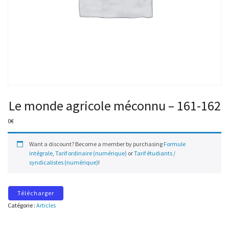
Le monde agricole méconnu – 161-162
0
€
Want a discount? Become a member by purchasing
Formule
intégrale
,
Tarif ordinaire (numérique)
or
Tarif étudiants /
syndicalistes (numérique)
!
Télécharger
Catégorie :
Articles