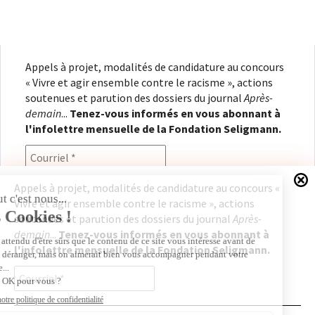
Appels à projet, modalités de candidature au concours
« Vivre et agir ensemble contre le racisme », actions
soutenues et parution des dossiers du journal
Après-
demain
...
Tenez-vous informés en vous abonnant à
l'infolettre mensuelle de la Fondation Seligmann.
Appels à projet, modalités de candidature au concours «
Vivre et agir ensemble contre le racisme », actions
En renseignant votre adresse électronique, vous
soutenues et parution des dossiers du journal
Après-
consentez à recevoir l'infolettre de la Fondation
demain
...
Tenez-vous informés en vous abonnant à
Seligmann, conformément à notre
politique de
l'infolettre mensuelle de la Fondation Seligmann.
confidentialité
. Il vous sera possible de vous
désabonner à tout moment.