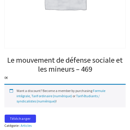
Le mouvement de défense sociale et
les mineurs – 469
0
€
Want a discount? Become a member by purchasing
Formule
intégrale
,
Tarif ordinaire (numérique)
or
Tarif étudiants /
syndicalistes (numérique)
!
Télécharger
Catégorie :
Articles