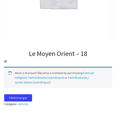
Le Moyen Orient – 18
0
€
Want a discount? Become a member by purchasing
Formule
intégrale
,
Tarif ordinaire (numérique)
or
Tarif étudiants /
syndicalistes (numérique)
!
Télécharger
Catégorie :
Articles