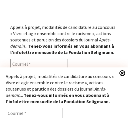
Appels à projet, modalités de candidature au concours
« Vivre et agir ensemble contre le racisme », actions
soutenues et parution des dossiers du journal
Après-
demain
...
Tenez-vous informés en vous abonnant à
l'infolettre mensuelle de la Fondation Seligmann.
Appels à projet, modalités de candidature au concours «
Vivre et agir ensemble contre le racisme », actions
En renseignant votre adresse électronique, vous
soutenues et parution des dossiers du journal
Après-
consentez à recevoir l'infolettre de la Fondation
demain
...
Tenez-vous informés en vous abonnant à
Seligmann, conformément à notre
politique de
l'infolettre mensuelle de la Fondation Seligmann.
confidentialité
. Il vous sera possible de vous
désabonner à tout moment.