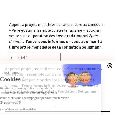
Appels à projet, modalités de candidature au concours
« Vivre et agir ensemble contre le racisme », actions
soutenues et parution des dossiers du journal
Après-
demain
...
Tenez-vous informés en vous abonnant à
l'infolettre mensuelle de la Fondation Seligmann.
Appels à projet, modalités de candidature au concours «
Vivre et agir ensemble contre le racisme », actions
En renseignant votre adresse électronique, vous
soutenues et parution des dossiers du journal
Après-
consentez à recevoir l'infolettre de la Fondation
demain
...
Tenez-vous informés en vous abonnant à
Seligmann, conformément à notre
politique de
l'infolettre mensuelle de la Fondation Seligmann.
confidentialité
. Il vous sera possible de vous
désabonner à tout moment.