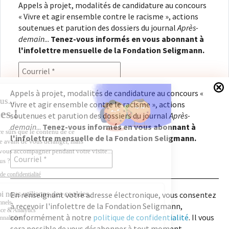
Appels à projet, modalités de candidature au concours
« Vivre et agir ensemble contre le racisme », actions
soutenues et parution des dossiers du journal
Après-
demain
...
Tenez-vous informés en vous abonnant à
l'infolettre mensuelle de la Fondation Seligmann.
Appels à projet, modalités de candidature au concours «
Vivre et agir ensemble contre le racisme », actions
En renseignant votre adresse électronique, vous
soutenues et parution des dossiers du journal
Après-
consentez à recevoir l'infolettre de la Fondation
demain
...
Tenez-vous informés en vous abonnant à
Seligmann, conformément à notre
politique de
l'infolettre mensuelle de la Fondation Seligmann.
confidentialité
. Il vous sera possible de vous
désabonner à tout moment.
En renseignant votre adresse électronique, vous consentez
à recevoir l'infolettre de la Fondation Seligmann,
Copyright © 2026
Fondation Seligmann
|
Mentions légales
|
Crédits
Fondation Seligmann
conformément à notre
politique de confidentialité
. Il vous
Journal Après-demain
sera possible de vous désabonner à tout moment.