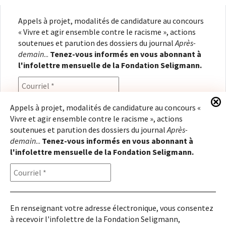
Appels à projet, modalités de candidature au concours
« Vivre et agir ensemble contre le racisme », actions
soutenues et parution des dossiers du journal
Après-
demain
...
Tenez-vous informés en vous abonnant à
l'infolettre mensuelle de la Fondation Seligmann.
Appels à projet, modalités de candidature au concours «
Vivre et agir ensemble contre le racisme », actions
En renseignant votre adresse électronique, vous
soutenues et parution des dossiers du journal
Après-
consentez à recevoir l'infolettre de la Fondation
demain
...
Tenez-vous informés en vous abonnant à
Seligmann, conformément à notre
politique de
l'infolettre mensuelle de la Fondation Seligmann.
confidentialité
. Il vous sera possible de vous
désabonner à tout moment.
En renseignant votre adresse électronique, vous consentez
à recevoir l'infolettre de la Fondation Seligmann,
Copyright © 2026
Fondation Seligmann
|
Mentions légales
|
Crédits