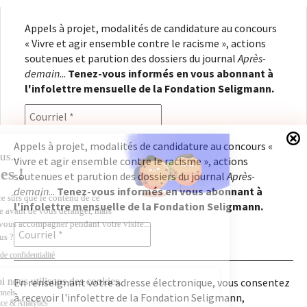
Appels à projet, modalités de candidature au concours
« Vivre et agir ensemble contre le racisme », actions
soutenues et parution des dossiers du journal
Après-
demain
...
Tenez-vous informés en vous abonnant à
l'infolettre mensuelle de la Fondation Seligmann.
Appels à projet, modalités de candidature au concours «
Vivre et agir ensemble contre le racisme », actions
En renseignant votre adresse électronique, vous
soutenues et parution des dossiers du journal
Après-
consentez à recevoir l'infolettre de la Fondation
demain
...
Tenez-vous informés en vous abonnant à
Seligmann, conformément à notre
politique de
l'infolettre mensuelle de la Fondation Seligmann.
confidentialité
. Il vous sera possible de vous
désabonner à tout moment.
En renseignant votre adresse électronique, vous consentez
à recevoir l'infolettre de la Fondation Seligmann,
Copyright © 2026
Fondation Seligmann
|
Mentions légales
|
Crédits