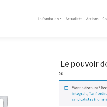
La fondation
Actualités
Actions
Co
Le pouvoir d
0
€
Want a discount? Be
intégrale
,
Tarif ordi
syndicalistes (numér