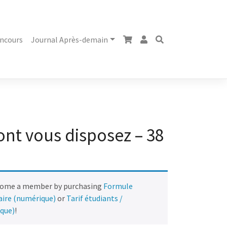
ncours
Journal Après-demain
ont vous disposez – 38
come a member by purchasing
Formule
naire (numérique)
or
Tarif étudiants /
ique)
!