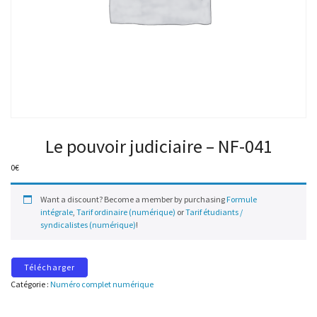
Le pouvoir judiciaire – NF-041
0
€
Want a discount? Become a member by purchasing
Formule
intégrale
,
Tarif ordinaire (numérique)
or
Tarif étudiants /
syndicalistes (numérique)
!
Télécharger
Catégorie :
Numéro complet numérique