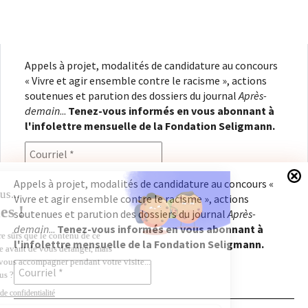
Appels à projet, modalités de candidature au concours
« Vivre et agir ensemble contre le racisme », actions
soutenues et parution des dossiers du journal
Après-
demain
...
Tenez-vous informés en vous abonnant à
l'infolettre mensuelle de la Fondation Seligmann.
Appels à projet, modalités de candidature au concours «
Vivre et agir ensemble contre le racisme », actions
En renseignant votre adresse électronique, vous
soutenues et parution des dossiers du journal
Après-
consentez à recevoir l'infolettre de la Fondation
demain
...
Tenez-vous informés en vous abonnant à
Seligmann, conformément à notre
politique de
l'infolettre mensuelle de la Fondation Seligmann.
confidentialité
. Il vous sera possible de vous
désabonner à tout moment.