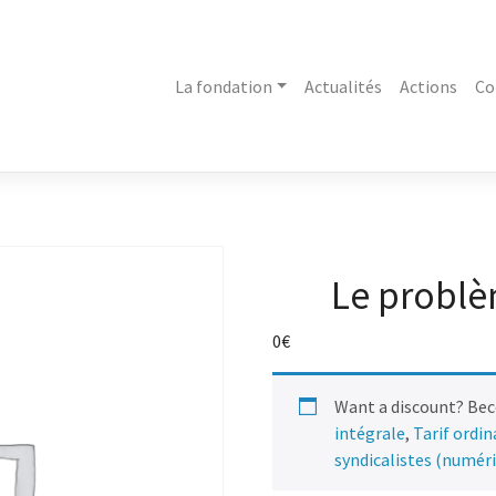
La fondation
Actualités
Actions
Co
Le problèm
0
€
Want a discount? Be
intégrale
,
Tarif ordi
syndicalistes (numér