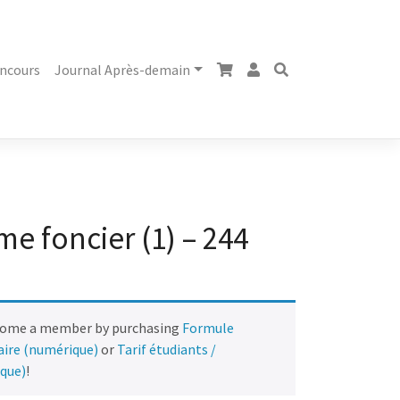
ncours
Journal Après-demain
e foncier (1) – 244
come a member by purchasing
Formule
naire (numérique)
or
Tarif étudiants /
ique)
!