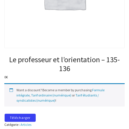
Le professeur et l’orientation – 135-
136
0
€
Want a discount? Become a member by purchasing
Formule
intégrale
,
Tarif ordinaire (numérique)
or
Tarif étudiants /
syndicalistes (numérique)
!
Télécharger
Catégorie :
Articles