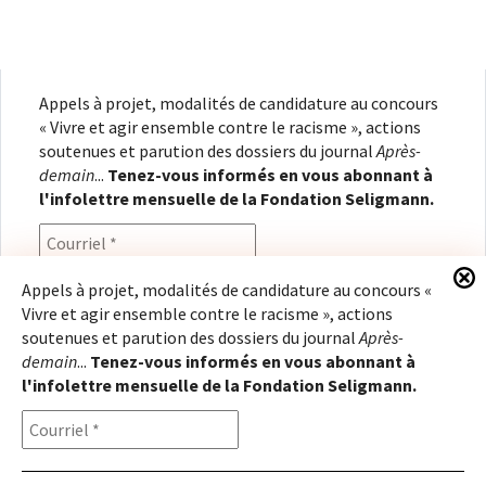
Appels à projet, modalités de candidature au concours
« Vivre et agir ensemble contre le racisme », actions
soutenues et parution des dossiers du journal
Après-
demain
...
Tenez-vous informés en vous abonnant à
l'infolettre mensuelle de la Fondation Seligmann.
Appels à projet, modalités de candidature au concours «
Vivre et agir ensemble contre le racisme », actions
En renseignant votre adresse électronique, vous
soutenues et parution des dossiers du journal
Après-
consentez à recevoir l'infolettre de la Fondation
demain
...
Tenez-vous informés en vous abonnant à
Seligmann, conformément à notre
politique de
l'infolettre mensuelle de la Fondation Seligmann.
confidentialité
. Il vous sera possible de vous
désabonner à tout moment.