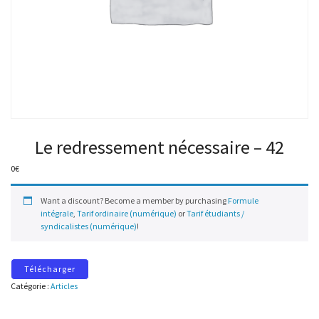
Le redressement nécessaire – 42
0
€
Want a discount? Become a member by purchasing
Formule
intégrale
,
Tarif ordinaire (numérique)
or
Tarif étudiants /
syndicalistes (numérique)
!
Télécharger
Catégorie :
Articles