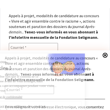
Appels à projet, modalités de candidature au concours
« Vivre et agir ensemble contre le racisme », actions
soutenues et parution des dossiers du journal
Après-
demain
...
Tenez-vous informés en vous abonnant à
l'infolettre mensuelle de la Fondation Seligmann.
Appels à projet, modalités de candidature au concours «
Vivre et agir ensemble contre le racisme », actions
En renseignant votre adresse électronique, vous
soutenues et parution des dossiers du journal
Après-
consentez à recevoir l'infolettre de la Fondation
demain
...
Tenez-vous informés en vous abonnant à
Seligmann, conformément à notre
politique de
l'infolettre mensuelle de la Fondation Seligmann.
confidentialité
. Il vous sera possible de vous
désabonner à tout moment.
En renseignant votre adresse électronique, vous consentez