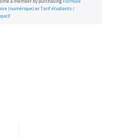
come a member by purchasing
Formule
naire (numérique)
or
Tarif étudiants /
ique)
!