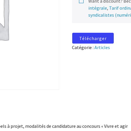
Want a discount? Be
intégrale
,
Tarif ordi
syndicalistes (numér
Télécharger
Catégorie :
Articles
els à projet, modalités de candidature au concours « Vivre et agir