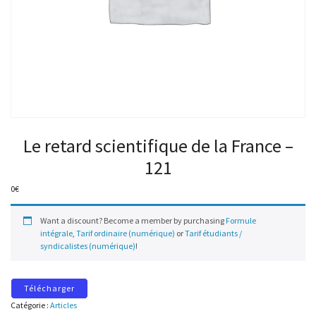
Le retard scientifique de la France –
121
0
€
Want a discount? Become a member by purchasing
Formule
intégrale
,
Tarif ordinaire (numérique)
or
Tarif étudiants /
syndicalistes (numérique)
!
Télécharger
Catégorie :
Articles