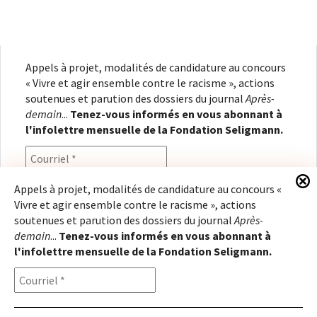
Appels à projet, modalités de candidature au concours
« Vivre et agir ensemble contre le racisme », actions
soutenues et parution des dossiers du journal
Après-
demain
...
Tenez-vous informés en vous abonnant à
l'infolettre mensuelle de la Fondation Seligmann.
Appels à projet, modalités de candidature au concours «
Vivre et agir ensemble contre le racisme », actions
En renseignant votre adresse électronique, vous
soutenues et parution des dossiers du journal
Après-
consentez à recevoir l'infolettre de la Fondation
demain
...
Tenez-vous informés en vous abonnant à
Seligmann, conformément à notre
politique de
l'infolettre mensuelle de la Fondation Seligmann.
confidentialité
. Il vous sera possible de vous
désabonner à tout moment.