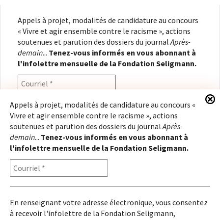
Appels à projet, modalités de candidature au concours
« Vivre et agir ensemble contre le racisme », actions
soutenues et parution des dossiers du journal
Après-
demain
...
Tenez-vous informés en vous abonnant à
l'infolettre mensuelle de la Fondation Seligmann.
Appels à projet, modalités de candidature au concours «
Vivre et agir ensemble contre le racisme », actions
En renseignant votre adresse électronique, vous
soutenues et parution des dossiers du journal
Après-
consentez à recevoir l'infolettre de la Fondation
demain
...
Tenez-vous informés en vous abonnant à
Seligmann, conformément à notre
politique de
l'infolettre mensuelle de la Fondation Seligmann.
confidentialité
. Il vous sera possible de vous
désabonner à tout moment.
En renseignant votre adresse électronique, vous consentez
à recevoir l'infolettre de la Fondation Seligmann,
Copyright © 2026
Fondation Seligmann
|
Mentions légales
|
Crédits