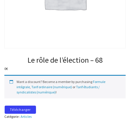
Le rôle de l’élection – 68
0
€
Want a discount? Become a member by purchasing
Formule
intégrale
,
Tarif ordinaire (numérique)
or
Tarif étudiants /
syndicalistes (numérique)
!
Télécharger
Catégorie :
Articles