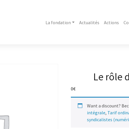
La fondation
Actualités
Actions
Co
Le rôle 
0
€
Want a discount? Be
intégrale
,
Tarif ordi
syndicalistes (numér