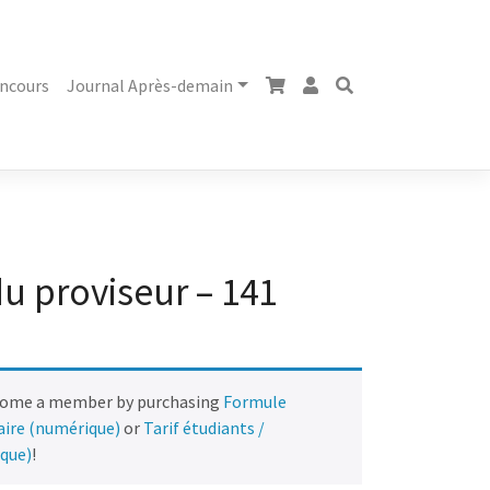
ncours
Journal Après-demain
du proviseur – 141
come a member by purchasing
Formule
naire (numérique)
or
Tarif étudiants /
ique)
!