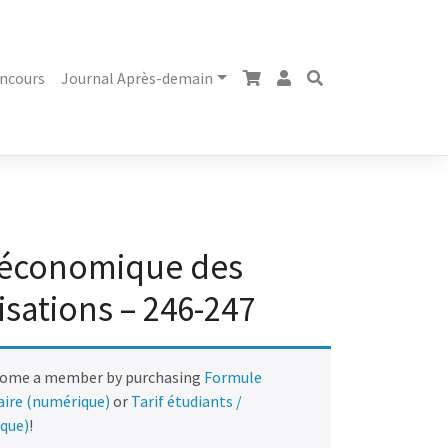
ncours
Journal Après-demain
 économique des
isations – 246-247
come a member by purchasing
Formule
naire (numérique)
or
Tarif étudiants /
ique)
!