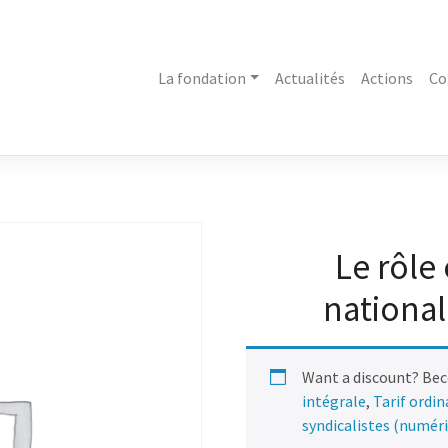
La fondation
Actualités
Actions
Co
Le rôle
national
Want a discount? Be
intégrale
,
Tarif ordi
syndicalistes (numér