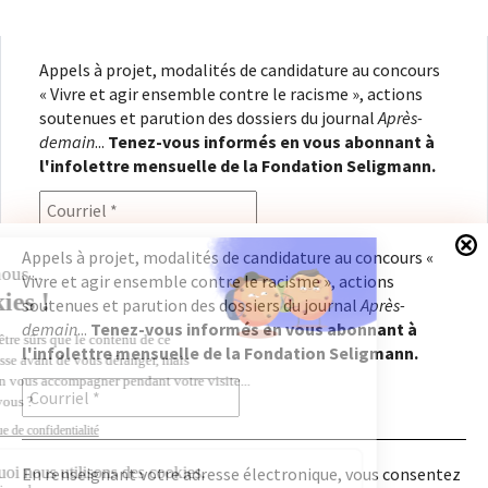
Appels à projet, modalités de candidature au concours
« Vivre et agir ensemble contre le racisme », actions
soutenues et parution des dossiers du journal
Après-
demain
...
Tenez-vous informés en vous abonnant à
l'infolettre mensuelle de la Fondation Seligmann.
Appels à projet, modalités de candidature au concours «
Vivre et agir ensemble contre le racisme », actions
En renseignant votre adresse électronique, vous
soutenues et parution des dossiers du journal
Après-
consentez à recevoir l'infolettre de la Fondation
demain
...
Tenez-vous informés en vous abonnant à
Seligmann, conformément à notre
politique de
l'infolettre mensuelle de la Fondation Seligmann.
confidentialité
. Il vous sera possible de vous
désabonner à tout moment.
En renseignant votre adresse électronique, vous consentez