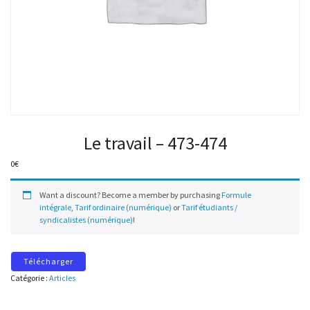
Le travail – 473-474
0
€
Want a discount? Become a member by purchasing
Formule
intégrale
,
Tarif ordinaire (numérique)
or
Tarif étudiants /
syndicalistes (numérique)
!
Télécharger
Catégorie :
Articles