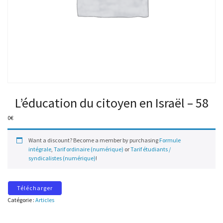
L’éducation du citoyen en Israël – 58
0
€
Want a discount? Become a member by purchasing
Formule
intégrale
,
Tarif ordinaire (numérique)
or
Tarif étudiants /
syndicalistes (numérique)
!
Télécharger
Catégorie :
Articles