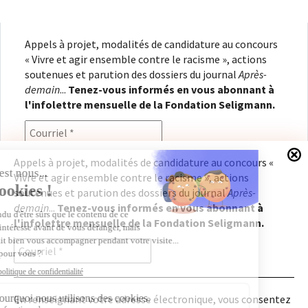
Appels à projet, modalités de candidature au concours
« Vivre et agir ensemble contre le racisme », actions
soutenues et parution des dossiers du journal
Après-
demain
...
Tenez-vous informés en vous abonnant à
l'infolettre mensuelle de la Fondation Seligmann.
Appels à projet, modalités de candidature au concours «
Vivre et agir ensemble contre le racisme », actions
En renseignant votre adresse électronique, vous
soutenues et parution des dossiers du journal
Après-
consentez à recevoir l'infolettre de la Fondation
demain
...
Tenez-vous informés en vous abonnant à
Seligmann, conformément à notre
politique de
l'infolettre mensuelle de la Fondation Seligmann.
confidentialité
. Il vous sera possible de vous
désabonner à tout moment.
En renseignant votre adresse électronique, vous consentez